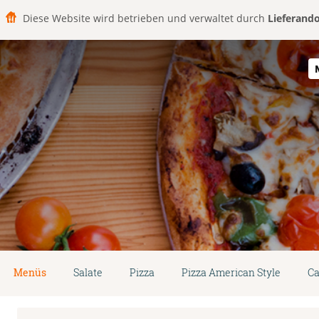
Diese Website wird betrieben und verwaltet durch
Lieferand
Menüs
Salate
Pizza
Pizza American Style
Ca