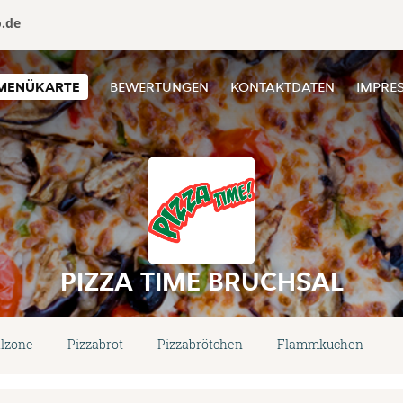
o.de
MENÜKARTE
BEWERTUNGEN
KONTAKTDATEN
IMPRE
PIZZA TIME BRUCHSAL
lzone
Pizzabrot
Pizzabrötchen
Flammkuchen